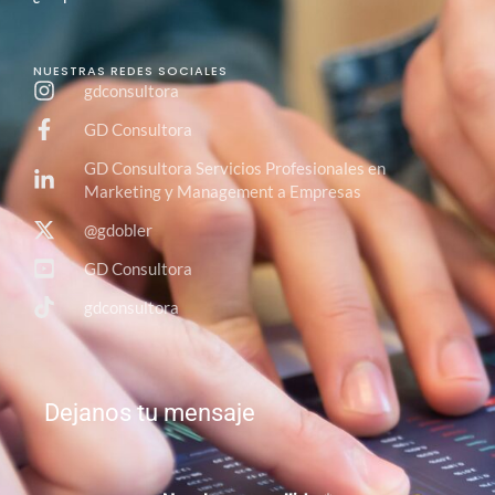
NUESTRAS REDES SOCIALES
gdconsultora
GD Consultora
GD Consultora Servicios Profesionales en
Marketing y Management a Empresas
@gdobler
GD Consultora
gdconsultora
Dejanos tu mensaje